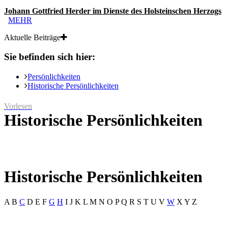
Johann Gottfried Herder im Dienste des Holsteinschen Herzogs
MEHR
Aktuelle Beiträge
Sie befinden sich hier:
Persönlichkeiten
Historische Persönlichkeiten
Vorlesen
Historische Persönlichkeiten
Historische Persönlichkeiten
A
B
C
D
E
F
G
H
I
J
K
L
M
N
O
P
Q
R
S
T
U
V
W
X
Y
Z