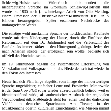
Schleswig-Holsteinische Wörterbuch dokumentiert die
niederdeutsche Sprache im Großraum Schleswig-Holstein und
wurde bis 1935 nach jahrzehntelanger Arbeit von Otto Mensing,
einem Professor der Christian-Albrechts-Universität Kiel, in 5
Bänden herausgegeben. Später erschienen Nachdrucke des
umfangreichen Werks.
Die einstige wohl anerkannte Sprache der norddeutschen Kaufleute
wurde mit dem Niedergang der Hanse, durch die Einflüsse der
Reformation seit dem 16. Jahrhundert und die Verbreitung des
Buchdrucks immer stärker in den Hintergrund gedrängt. Jeder, der
nach Ansehen strebte, der erfolgreich sein wollte, bediente sich
offiziell des Hochdeutschen.
Im 19. Jahrhundert begann die systematische Erforschung von
Volkskultur und Volkssprache und das Niederdeutsch trat wieder in
den Fokus des Interesses.
Heute hat sich Platt lange abgelöst vom Image der minderwertigen
Sprache ungebildeter, einfacher Leute und Provinzler. Mittlerweile
ist der
Snack op Platt
sogar wieder außerordentlich beliebt, weil er
identitätsstiftend wirkt, als authentischer Ausdruck der regionalen
Verbundenheit gilt. Plattdeutsch steht für einen Teil der dialektalen
Vielfalt im deutschen Sprachraum. Am Theater, in der
Musikbranche oder in kulturellen Einrichtungen wie Museen nimmt