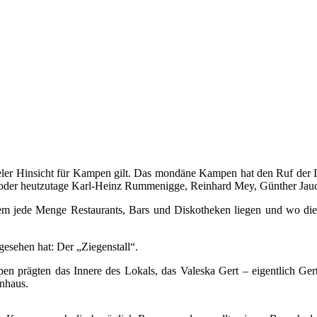
vieler Hinsicht für Kampen gilt. Das mondäne Kampen hat den Ruf der I
der heutzutage Karl-Heinz Rummenigge, Reinhard Mey, Günther Jauch
em jede Menge Restaurants, Bars und Diskotheken liegen und wo die A
 gesehen hat: Der „Ziegenstall“.
 prägten das Innere des Lokals, das Valeska Gert – eigentlich Ger
hnhaus.