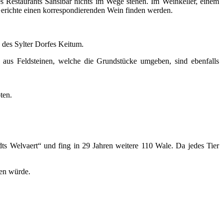
 Restaurants Sansibar nichts im Wege stehen. Im Weinkeller, einem
Gerichte einen korrespondierenden Wein finden werden.
 des Sylter Dorfes Keitum.
le aus Feldsteinen, welche die Grundstücke umgeben, sind ebenfalls
ten.
ts Welvaert“ und fing in 29 Jahren weitere 110 Wale. Da jedes Tier
hen würde.