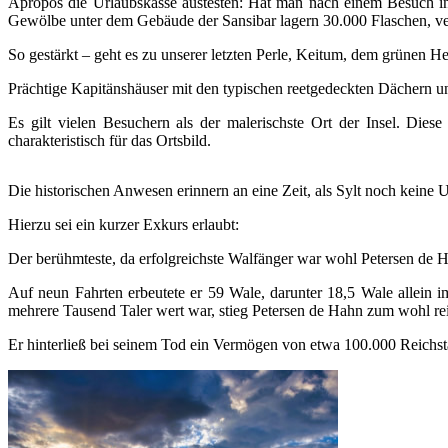
Apropos die Urlaubskasse austesten: Hat man nach einem Besuch in
Gewölbe unter dem Gebäude der Sansibar lagern 30.000 Flaschen, ver
So gestärkt – geht es zu unserer letzten Perle, Keitum, dem grünen Her
Prächtige Kapitänshäuser mit den typischen reetgedeckten Dächern u
Es gilt vielen Besuchern als der malerischste Ort der Insel. Dies
charakteristisch für das Ortsbild.
Die historischen Anwesen erinnern an eine Zeit, als Sylt noch keine 
Hierzu sei ein kurzer Exkurs erlaubt:
Der berühmteste, da erfolgreichste Walfänger war wohl Petersen de 
Auf neun Fahrten erbeutete er 59 Wale, darunter 18,5 Wale allein 
mehrere Tausend Taler wert war, stieg Petersen de Hahn zum wohl reic
Er hinterließ bei seinem Tod ein Vermögen von etwa 100.000 Reichs