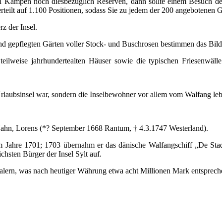
 Kampen noch diesbezüglich Reserven, dann sollte einem Besuch des
teilt auf 1.100 Positionen, sodass Sie zu jedem der 200 angebotenen 
z der Insel.
nd gepflegten Gärten voller Stock- und Buschrosen bestimmen das Bild
e teilweise jahrhundertealten Häuser sowie die typischen Friesenwäl
Urlaubsinsel war, sondern die Inselbewohner vor allem vom Walfang leb
Hahn, Lorens (*? September 1668 Rantum, † 4.3.1747 Westerland).
im Jahre 1701; 1703 übernahm er das dänische Walfangschiff „De Stad
hsten Bürger der Insel Sylt auf.
talern, was nach heutiger Währung etwa acht Millionen Mark entsprec