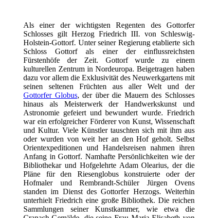
Als einer der wichtigsten Regenten des Gottorfer
Schlosses gilt Herzog Friedrich III. von Schleswig-
Holstein-Gottorf. Unter seiner Regierung etablierte sich
Schloss Gottorf als einer der einflussreichsten
Fürstenhöfe der Zeit. Gottorf wurde zu einem
kulturellen Zentrum in Nordeuropa. Beigetragen haben
dazu vor allem die Exklusivität des Neuwerkgartens mit
seinen seltenen Früchten aus aller Welt und der
Gottorfer Globus
, der über die Mauern des Schlosses
hinaus als Meisterwerk der Handwerkskunst und
Astronomie gefeiert und bewundert wurde. Friedrich
war ein erfolgreicher Förderer von Kunst, Wissenschaft
und Kultur. Viele Künstler tauschten sich mit ihm aus
oder wurden von weit her an den Hof geholt. Selbst
Orientexpeditionen und Handelsreisen nahmen ihren
Anfang in Gottorf. Namhafte Persönlichkeiten wie der
Bibliothekar und Hofgelehrte Adam Olearius, der die
Pläne für den Riesenglobus konstruierte oder der
Hofmaler und Rembrandt-Schüler Jürgen Ovens
standen im Dienst des Gottorfer Herzogs. Weiterhin
unterhielt Friedrich eine große Bibliothek. Die reichen
Sammlungen seiner Kunstkammer, wie etwa die
Cranach-Gemälde, die seine Frau Maria Elisabeth von